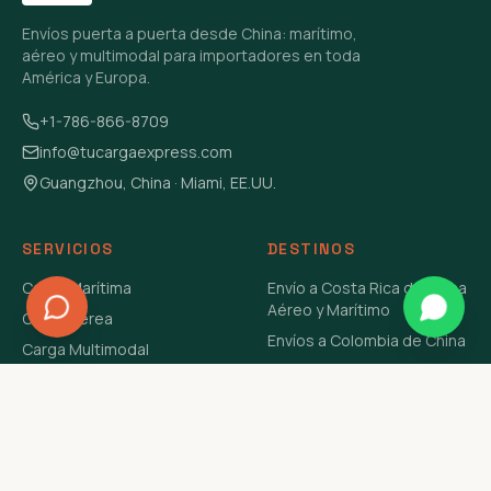
Envíos puerta a puerta desde China: marítimo,
aéreo y multimodal para importadores en toda
América y Europa.
+1-786-866-8709
info@tucargaexpress.com
Guangzhou, China · Miami, EE.UU.
SERVICIOS
DESTINOS
Carga Marítima
Envío a Costa Rica de China
Aéreo y Marítimo
Carga Aérea
Envíos a Colombia de China
Carga Multimodal
Envíos de Carga a
Carga Consolidada LCL
Venezuela de China Aéreo y
Carga Peligrosa
Marítimo
Envío de Contenedores
USA Aéreo y Marítimo
Envío a Guatemala de China