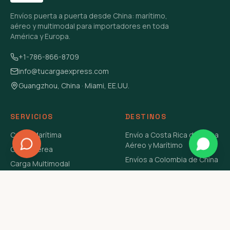
Envíos puerta a puerta desde China: marítimo,
aéreo y multimodal para importadores en toda
América y Europa.
+1-786-866-8709
info@tucargaexpress.com
Guangzhou, China · Miami, EE.UU.
SERVICIOS
DESTINOS
Carga Marítima
Envío a Costa Rica de China
Aéreo y Marítimo
Carga Aérea
Envíos a Colombia de China
Carga Multimodal
Envíos de Carga a
Carga Consolidada LCL
Venezuela de China Aéreo y
Carga Peligrosa
Marítimo
Envío de Contenedores
USA Aéreo y Marítimo
Envío a Guatemala de China