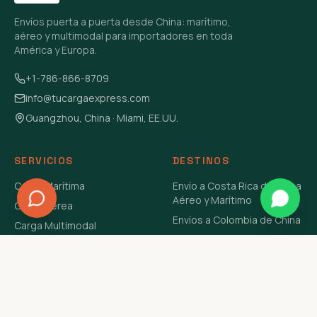
Envíos puerta a puerta desde China: marítimo,
aéreo y multimodal para importadores en toda
América y Europa.
+1-786-866-8709
info@tucargaexpress.com
Guangzhou, China · Miami, EE.UU.
SERVICIOS
DESTINOS
Carga Marítima
Envío a Costa Rica de China
Aéreo y Marítimo
Carga Aérea
Envíos a Colombia de China
Carga Multimodal
Envíos de Carga a
Carga Consolidada LCL
Venezuela de China Aéreo y
Carga Peligrosa
Marítimo
Envío de Contenedores
USA Aéreo y Marítimo
Envío a Guatemala de China