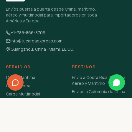
Envíos puerta a puerta desde China: marítimo,
aéreo y multimodal para importadores en toda
América y Europa.
+1-786-866-8709
info@tucargaexpress.com
Guangzhou, China · Miami, EE.UU.
SERVICIOS
DESTINOS
Carga Marítima
Envío a Costa Rica de China
Aéreo y Marítimo
Carga Aérea
Envíos a Colombia de China
Carga Multimodal
Envíos de Carga a
Carga Consolidada LCL
Venezuela de China Aéreo y
Carga Peligrosa
Marítimo
Envío de Contenedores
USA Aéreo y Marítimo
Envío a Guatemala de China