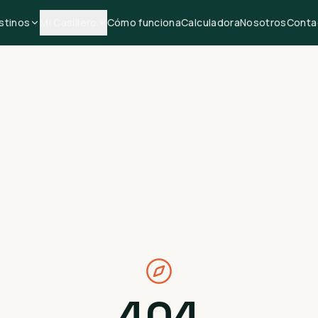
stinos
Mi Casillero
Cómo funciona
Calculadora
Nosotros
Conta
404