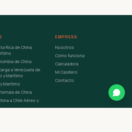
S
EMPRESA
sta Rica de China
Nosotros
rítimo
Cómo funciona
olombia de China
Calculadora
Carga a Venezuela de
Mi Casillero
o y Marítimo
Contacto
y Marítimo
atemala de China
hina a Chile Aéreo y