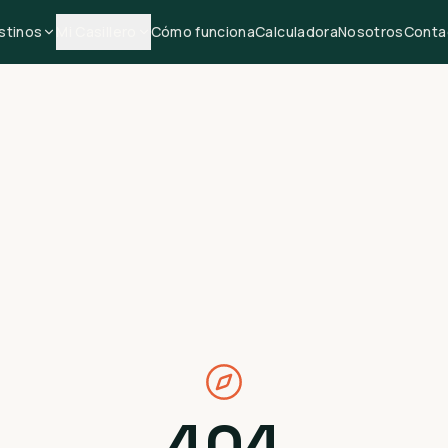
stinos
Mi Casillero
Cómo funciona
Calculadora
Nosotros
Conta
404