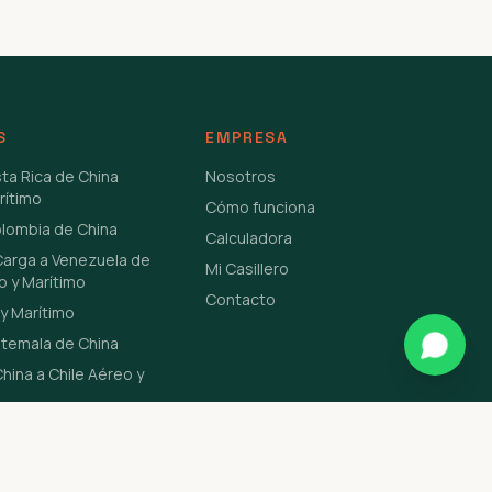
S
EMPRESA
sta Rica de China
Nosotros
rítimo
Cómo funciona
olombia de China
Calculadora
Carga a Venezuela de
Mi Casillero
o y Marítimo
Contacto
y Marítimo
atemala de China
hina a Chile Aéreo y