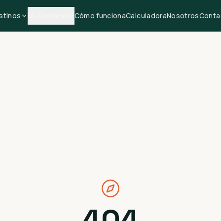
stinos
Mi Casillero
Cómo funciona
Calculadora
Nosotros
Conta
404