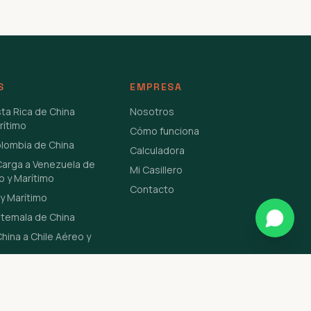
S
EMPRESA
sta Rica de China
Nosotros
rítimo
Cómo funciona
olombia de China
Calculadora
Carga a Venezuela de
Mi Casillero
o y Marítimo
Contacto
y Marítimo
atemala de China
hina a Chile Aéreo y