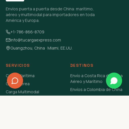
Envíos puerta a puerta desde China: marítimo,
aéreo y multimodal para importadores en toda
América y Europa.
+1-786-866-8709
info@tucargaexpress.com
Guangzhou, China · Miami, EE.UU.
SERVICIOS
DESTINOS
Carga Marítima
Envío a Costa Rica de China
Aéreo y Marítimo
Carga Aérea
Envíos a Colombia de China
Carga Multimodal
Envíos de Carga a
Carga Consolidada LCL
Venezuela de China Aéreo y
Carga Peligrosa
Marítimo
Envío de Contenedores
USA Aéreo y Marítimo
Envío a Guatemala de China