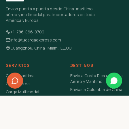
Envíos puerta a puerta desde China: marítimo,
aéreo y multimodal para importadores en toda
América y Europa.
+1-786-866-8709
info@tucargaexpress.com
Guangzhou, China · Miami, EE.UU.
SERVICIOS
DESTINOS
Carga Marítima
Envío a Costa Rica de China
Aéreo y Marítimo
Carga Aérea
Envíos a Colombia de China
Carga Multimodal
Envíos de Carga a
Carga Consolidada LCL
Venezuela de China Aéreo y
Carga Peligrosa
Marítimo
Envío de Contenedores
USA Aéreo y Marítimo
Envío a Guatemala de China