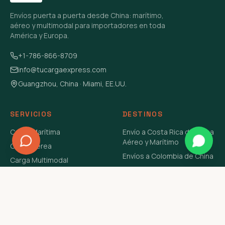
Envíos puerta a puerta desde China: marítimo,
aéreo y multimodal para importadores en toda
América y Europa.
+1-786-866-8709
info@tucargaexpress.com
Guangzhou, China · Miami, EE.UU.
SERVICIOS
DESTINOS
Carga Marítima
Envío a Costa Rica de China
Aéreo y Marítimo
Carga Aérea
Envíos a Colombia de China
Carga Multimodal
Envíos de Carga a
Carga Consolidada LCL
Venezuela de China Aéreo y
Carga Peligrosa
Marítimo
Envío de Contenedores
USA Aéreo y Marítimo
Envío a Guatemala de China