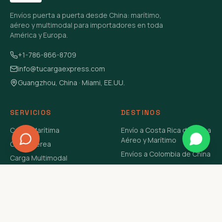
Envíos puerta a puerta desde China: marítimo,
aéreo y multimodal para importadores en toda
América y Europa.
+1-786-866-8709
info@tucargaexpress.com
Guangzhou, China · Miami, EE.UU.
SERVICIOS
DESTINOS
Carga Marítima
Envío a Costa Rica de China
Aéreo y Marítimo
Carga Aérea
Envíos a Colombia de China
Carga Multimodal
Envíos de Carga a
Carga Consolidada LCL
Venezuela de China Aéreo y
Carga Peligrosa
Marítimo
Envío de Contenedores
USA Aéreo y Marítimo
Envío a Guatemala de China