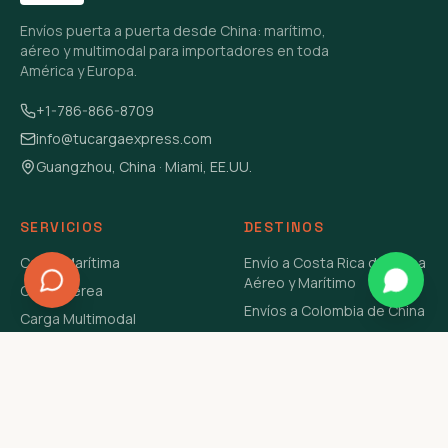
Envíos puerta a puerta desde China: marítimo,
aéreo y multimodal para importadores en toda
América y Europa.
+1-786-866-8709
info@tucargaexpress.com
Guangzhou, China · Miami, EE.UU.
SERVICIOS
DESTINOS
Carga Marítima
Envío a Costa Rica de China
Aéreo y Marítimo
Carga Aérea
Envíos a Colombia de China
Carga Multimodal
Envíos de Carga a
Carga Consolidada LCL
Venezuela de China Aéreo y
Carga Peligrosa
Marítimo
Envío de Contenedores
USA Aéreo y Marítimo
Envío a Guatemala de China