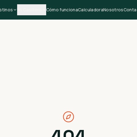
stinos
Mi Casillero
Cómo funciona
Calculadora
Nosotros
Conta
404