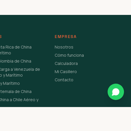
S
EMPRESA
sta Rica de China
Nosotros
rítimo
Cómo funciona
olombia de China
Calculadora
Carga a Venezuela de
Mi Casillero
o y Marítimo
Contacto
y Marítimo
atemala de China
hina a Chile Aéreo y