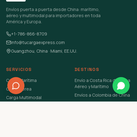
Envíos puerta a puerta desde China: marítimo,
aéreo y multimodal para importadores en toda
América y Europa.
+1-786-866-8709
info@tucargaexpress.com
Guangzhou, China · Miami, EE.UU.
SERVICIOS
DESTINOS
Carga Marítima
Envío a Costa Rica de China
Aéreo y Marítimo
Carga Aérea
Envíos a Colombia de China
Carga Multimodal
Envíos de Carga a
Carga Consolidada LCL
Venezuela de China Aéreo y
Carga Peligrosa
Marítimo
Envío de Contenedores
USA Aéreo y Marítimo
Envío a Guatemala de China