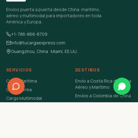
Envíos puerta a puerta desde China: marítimo,
aéreo y multimodal para importadores en toda
América y Europa.
+1-786-866-8709
info@tucargaexpress.com
Guangzhou, China · Miami, EE.UU.
SERVICIOS
DESTINOS
Carga Marítima
Envío a Costa Rica de China
Aéreo y Marítimo
Carga Aérea
Envíos a Colombia de China
Carga Multimodal
Envíos de Carga a
Carga Consolidada LCL
Venezuela de China Aéreo y
Carga Peligrosa
Marítimo
Envío de Contenedores
USA Aéreo y Marítimo
Envío a Guatemala de China