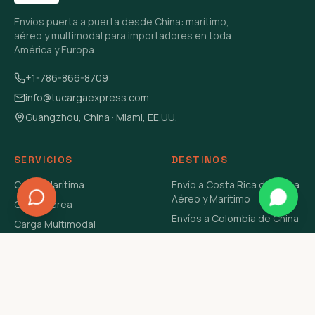
Envíos puerta a puerta desde China: marítimo,
aéreo y multimodal para importadores en toda
América y Europa.
+1-786-866-8709
info@tucargaexpress.com
Guangzhou, China · Miami, EE.UU.
SERVICIOS
DESTINOS
Carga Marítima
Envío a Costa Rica de China
Aéreo y Marítimo
Carga Aérea
Envíos a Colombia de China
Carga Multimodal
Envíos de Carga a
Carga Consolidada LCL
Venezuela de China Aéreo y
Carga Peligrosa
Marítimo
Envío de Contenedores
USA Aéreo y Marítimo
Envío a Guatemala de China