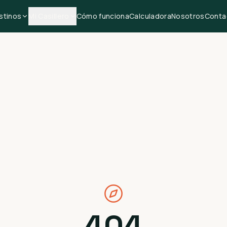
stinos
Mi Casillero
Cómo funciona
Calculadora
Nosotros
Conta
404