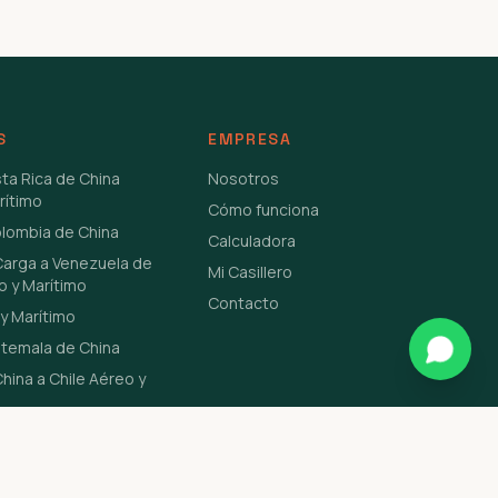
S
EMPRESA
sta Rica de China
Nosotros
rítimo
Cómo funciona
olombia de China
Calculadora
Carga a Venezuela de
Mi Casillero
o y Marítimo
Contacto
y Marítimo
atemala de China
hina a Chile Aéreo y