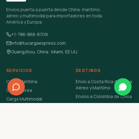
Envíos puerta a puerta desde China: marítimo,
aéreo y multimodal para importadores en toda
América y Europa.
+1-786-866-8709
info@tucargaexpress.com
Guangzhou, China · Miami, EE.UU.
SERVICIOS
DESTINOS
Carga Marítima
Envío a Costa Rica de China
Aéreo y Marítimo
Carga Aérea
Envíos a Colombia de China
Carga Multimodal
Envíos de Carga a
Carga Consolidada LCL
Venezuela de China Aéreo y
Carga Peligrosa
Marítimo
Envío de Contenedores
USA Aéreo y Marítimo
Envío a Guatemala de China