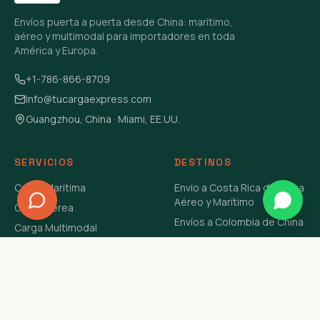
Envíos puerta a puerta desde China: marítimo,
aéreo y multimodal para importadores en toda
América y Europa.
+1-786-866-8709
info@tucargaexpress.com
Guangzhou, China · Miami, EE.UU.
SERVICIOS
DESTINOS
Carga Marítima
Envío a Costa Rica de China
Aéreo y Marítimo
Carga Aérea
Envíos a Colombia de China
Carga Multimodal
Envíos de Carga a
Carga Consolidada LCL
Venezuela de China Aéreo y
Carga Peligrosa
Marítimo
Envío de Contenedores
USA Aéreo y Marítimo
Envío a Guatemala de China