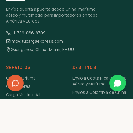
Envíos puerta a puerta desde China: marítimo,
aéreo y multimodal para importadores en toda
América y Europa.
+1-786-866-8709
info@tucargaexpress.com
Guangzhou, China · Miami, EE.UU.
SERVICIOS
DESTINOS
Carga Marítima
Envío a Costa Rica de China
Aéreo y Marítimo
Carga Aérea
Envíos a Colombia de China
Carga Multimodal
Envíos de Carga a
Carga Consolidada LCL
Venezuela de China Aéreo y
Carga Peligrosa
Marítimo
Envío de Contenedores
USA Aéreo y Marítimo
Envío a Guatemala de China