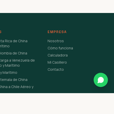
S
EMPRESA
sta Rica de China
Nosotros
rítimo
Cómo funciona
olombia de China
Calculadora
Carga a Venezuela de
Mi Casillero
o y Marítimo
Contacto
y Marítimo
atemala de China
hina a Chile Aéreo y