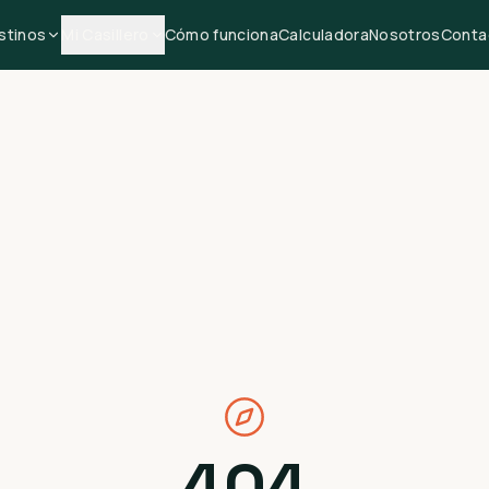
stinos
Mi Casillero
Cómo funciona
Calculadora
Nosotros
Conta
404