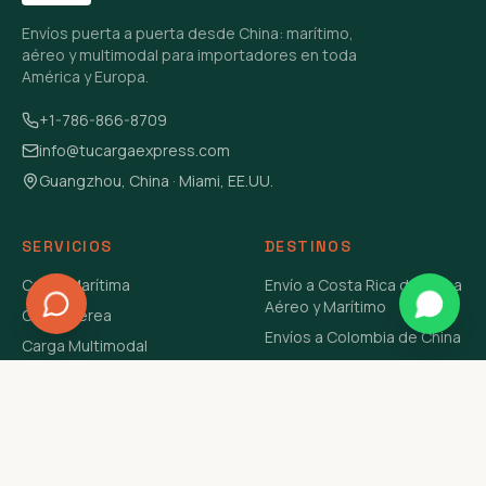
Envíos puerta a puerta desde China: marítimo,
aéreo y multimodal para importadores en toda
América y Europa.
+1-786-866-8709
info@tucargaexpress.com
Guangzhou, China · Miami, EE.UU.
SERVICIOS
DESTINOS
Carga Marítima
Envío a Costa Rica de China
Aéreo y Marítimo
Carga Aérea
Envíos a Colombia de China
Carga Multimodal
Envíos de Carga a
Carga Consolidada LCL
Venezuela de China Aéreo y
Carga Peligrosa
Marítimo
Envío de Contenedores
USA Aéreo y Marítimo
Envío a Guatemala de China