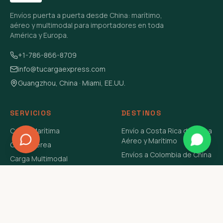
Envíos puerta a puerta desde China: marítimo,
aéreo y multimodal para importadores en toda
América y Europa.
+1-786-866-8709
info@tucargaexpress.com
Guangzhou, China · Miami, EE.UU.
SERVICIOS
DESTINOS
Carga Marítima
Envío a Costa Rica de China
Aéreo y Marítimo
Carga Aérea
Envíos a Colombia de China
Carga Multimodal
Envíos de Carga a
Carga Consolidada LCL
Venezuela de China Aéreo y
Carga Peligrosa
Marítimo
Envío de Contenedores
USA Aéreo y Marítimo
Envío a Guatemala de China