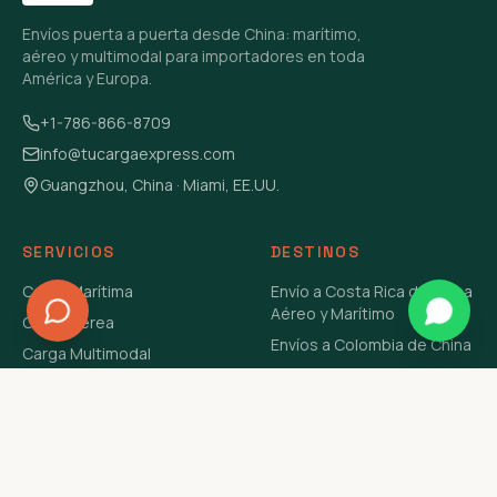
Envíos puerta a puerta desde China: marítimo,
aéreo y multimodal para importadores en toda
América y Europa.
+1-786-866-8709
info@tucargaexpress.com
Guangzhou, China · Miami, EE.UU.
SERVICIOS
DESTINOS
Carga Marítima
Envío a Costa Rica de China
Aéreo y Marítimo
Carga Aérea
Envíos a Colombia de China
Carga Multimodal
Envíos de Carga a
Carga Consolidada LCL
Venezuela de China Aéreo y
Carga Peligrosa
Marítimo
Envío de Contenedores
USA Aéreo y Marítimo
Envío a Guatemala de China