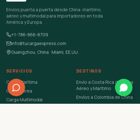
Envíos puerta a puerta desde China: marítimo,
aéreo y multimodal para importadores en toda
América y Europa.
+1-786-866-8709
info@tucargaexpress.com
Guangzhou, China · Miami, EE.UU.
SERVICIOS
DESTINOS
Carga Marítima
Envío a Costa Rica de China
Aéreo y Marítimo
Carga Aérea
Envíos a Colombia de China
Carga Multimodal
Envíos de Carga a
Carga Consolidada LCL
Venezuela de China Aéreo y
Carga Peligrosa
Marítimo
Envío de Contenedores
USA Aéreo y Marítimo
Envío a Guatemala de China