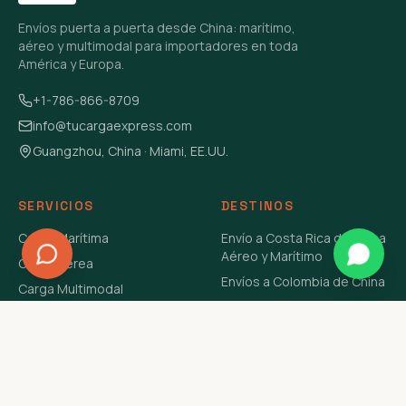
Envíos puerta a puerta desde China: marítimo,
aéreo y multimodal para importadores en toda
América y Europa.
+1-786-866-8709
info@tucargaexpress.com
Guangzhou, China · Miami, EE.UU.
SERVICIOS
DESTINOS
Carga Marítima
Envío a Costa Rica de China
Aéreo y Marítimo
Carga Aérea
Envíos a Colombia de China
Carga Multimodal
Envíos de Carga a
Carga Consolidada LCL
Venezuela de China Aéreo y
Carga Peligrosa
Marítimo
Envío de Contenedores
USA Aéreo y Marítimo
Envío a Guatemala de China