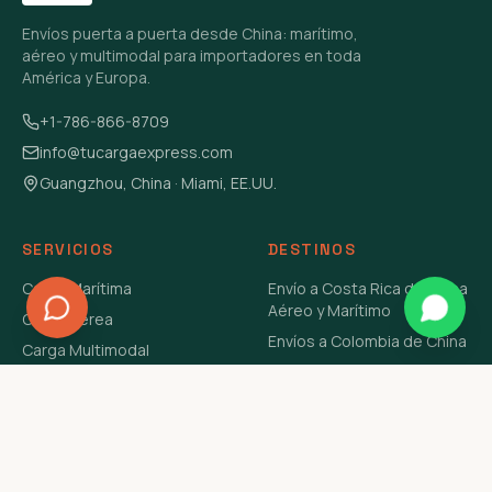
Envíos puerta a puerta desde China: marítimo,
aéreo y multimodal para importadores en toda
América y Europa.
+1-786-866-8709
info@tucargaexpress.com
Guangzhou, China · Miami, EE.UU.
SERVICIOS
DESTINOS
Carga Marítima
Envío a Costa Rica de China
Aéreo y Marítimo
Carga Aérea
Envíos a Colombia de China
Carga Multimodal
Envíos de Carga a
Carga Consolidada LCL
Venezuela de China Aéreo y
Carga Peligrosa
Marítimo
Envío de Contenedores
USA Aéreo y Marítimo
Envío a Guatemala de China