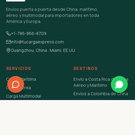
Envíos puerta a puerta desde China: marítimo,
aéreo y multimodal para importadores en toda
América y Europa.
+1-786-866-8709
info@tucargaexpress.com
Guangzhou, China · Miami, EE.UU.
SERVICIOS
DESTINOS
Carga Marítima
Envío a Costa Rica de China
Aéreo y Marítimo
Carga Aérea
Envíos a Colombia de China
Carga Multimodal
Envíos de Carga a
Carga Consolidada LCL
Venezuela de China Aéreo y
Carga Peligrosa
Marítimo
Envío de Contenedores
USA Aéreo y Marítimo
Envío a Guatemala de China