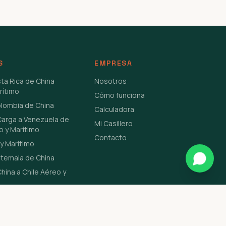
S
EMPRESA
sta Rica de China
Nosotros
rítimo
Cómo funciona
olombia de China
Calculadora
Carga a Venezuela de
Mi Casillero
o y Marítimo
Contacto
y Marítimo
atemala de China
hina a Chile Aéreo y