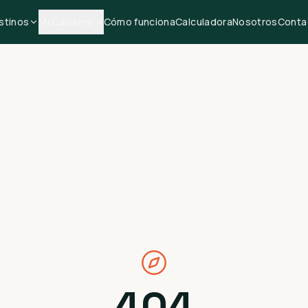
stinos
Mi Casillero
Cómo funciona
Calculadora
Nosotros
Conta
404