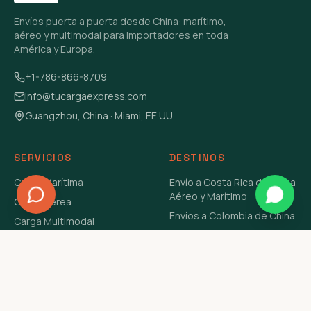
Envíos puerta a puerta desde China: marítimo,
aéreo y multimodal para importadores en toda
América y Europa.
+1-786-866-8709
info@tucargaexpress.com
Guangzhou, China · Miami, EE.UU.
SERVICIOS
DESTINOS
Carga Marítima
Envío a Costa Rica de China
Aéreo y Marítimo
Carga Aérea
Envíos a Colombia de China
Carga Multimodal
Envíos de Carga a
Carga Consolidada LCL
Venezuela de China Aéreo y
Carga Peligrosa
Marítimo
Envío de Contenedores
USA Aéreo y Marítimo
Envío a Guatemala de China