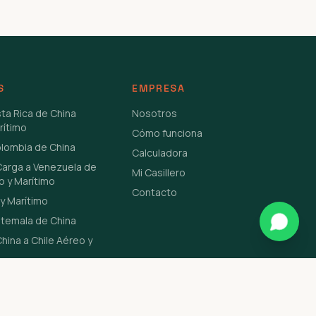
S
EMPRESA
sta Rica de China
Nosotros
rítimo
Cómo funciona
olombia de China
Calculadora
Carga a Venezuela de
Mi Casillero
o y Marítimo
Contacto
y Marítimo
atemala de China
hina a Chile Aéreo y