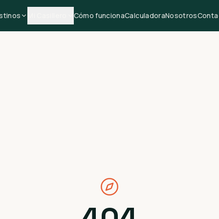
stinos
Mi Casillero
Cómo funciona
Calculadora
Nosotros
Conta
404