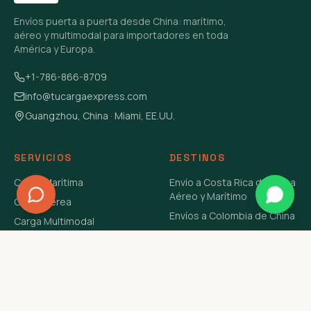
Envíos puerta a puerta desde China: marítimo,
aéreo y multimodal para importadores en toda
América y Europa.
+1-786-866-8709
info@tucargaexpress.com
Guangzhou, China · Miami, EE.UU.
SERVICIOS
DESTINOS
Carga Marítima
Envío a Costa Rica de China
Aéreo y Marítimo
Carga Aérea
Envíos a Colombia de China
Carga Multimodal
Envíos de Carga a
Carga Consolidada LCL
Venezuela de China Aéreo y
Carga Peligrosa
Marítimo
Envío de Contenedores
USA Aéreo y Marítimo
Envío a Guatemala de China