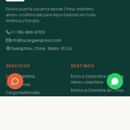
Envíos puerta a puerta desde China: marítimo,
aéreo y multimodal para importadores en toda
América y Europa.
+1-786-866-8709
info@tucargaexpress.com
Guangzhou, China · Miami, EE.UU.
SERVICIOS
DESTINOS
Carga Marítima
Envío a Costa Rica de China
Aéreo y Marítimo
Carga Aérea
Envíos a Colombia de China
Carga Multimodal
Envíos de Carga a
Carga Consolidada LCL
Venezuela de China Aéreo y
Carga Peligrosa
Marítimo
Envío de Contenedores
USA Aéreo y Marítimo
Envío a Guatemala de China