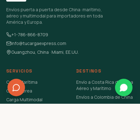
Envíos puerta a puerta desde China: marítimo,
aéreo y multimodal para importadores en toda
América y Europa.
+1-786-866-8709
info@tucargaexpress.com
Guangzhou, China · Miami, EE.UU.
SERVICIOS
DESTINOS
Carga Marítima
Envío a Costa Rica de China
Aéreo y Marítimo
Carga Aérea
Envíos a Colombia de China
Carga Multimodal
Envíos de Carga a
Carga Consolidada LCL
Venezuela de China Aéreo y
Carga Peligrosa
Marítimo
Envío de Contenedores
USA Aéreo y Marítimo
Envío a Guatemala de China