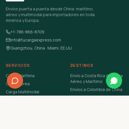
Envíos puerta a puerta desde China: marítimo,
aéreo y multimodal para importadores en toda
América y Europa.
+1-786-866-8709
info@tucargaexpress.com
Guangzhou, China · Miami, EE.UU.
SERVICIOS
DESTINOS
Carga Marítima
Envío a Costa Rica de China
Aéreo y Marítimo
Carga Aérea
Envíos a Colombia de China
Carga Multimodal
Envíos de Carga a
Carga Consolidada LCL
Venezuela de China Aéreo y
Carga Peligrosa
Marítimo
Envío de Contenedores
USA Aéreo y Marítimo
Envío a Guatemala de China