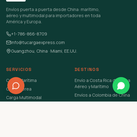
Envíos puerta a puerta desde China: marítimo,
aéreo y multimodal para importadores en toda
América y Europa.
+1-786-866-8709
info@tucargaexpress.com
Guangzhou, China · Miami, EE.UU.
SERVICIOS
DESTINOS
Carga Marítima
Envío a Costa Rica de China
Aéreo y Marítimo
Carga Aérea
Envíos a Colombia de China
Carga Multimodal
Envíos de Carga a
Carga Consolidada LCL
Venezuela de China Aéreo y
Carga Peligrosa
Marítimo
Envío de Contenedores
USA Aéreo y Marítimo
Envío a Guatemala de China