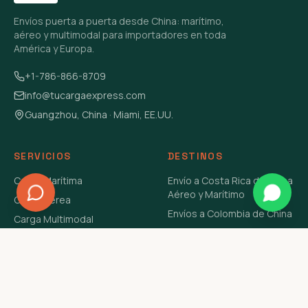
Envíos puerta a puerta desde China: marítimo,
aéreo y multimodal para importadores en toda
América y Europa.
+1-786-866-8709
info@tucargaexpress.com
Guangzhou, China · Miami, EE.UU.
SERVICIOS
DESTINOS
Carga Marítima
Envío a Costa Rica de China
Aéreo y Marítimo
Carga Aérea
Envíos a Colombia de China
Carga Multimodal
Envíos de Carga a
Carga Consolidada LCL
Venezuela de China Aéreo y
Carga Peligrosa
Marítimo
Envío de Contenedores
USA Aéreo y Marítimo
Envío a Guatemala de China