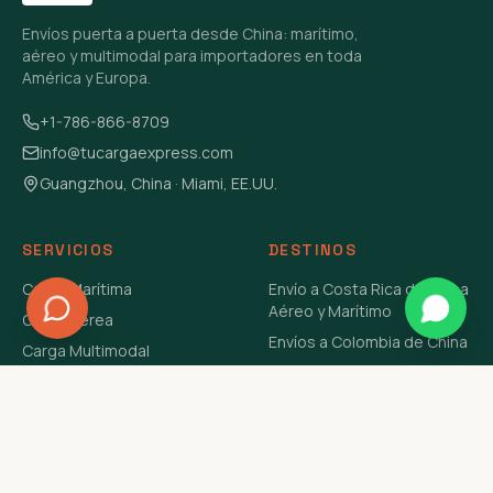
Envíos puerta a puerta desde China: marítimo,
aéreo y multimodal para importadores en toda
América y Europa.
+1-786-866-8709
info@tucargaexpress.com
Guangzhou, China · Miami, EE.UU.
SERVICIOS
DESTINOS
Carga Marítima
Envío a Costa Rica de China
Aéreo y Marítimo
Carga Aérea
Envíos a Colombia de China
Carga Multimodal
Envíos de Carga a
Carga Consolidada LCL
Venezuela de China Aéreo y
Carga Peligrosa
Marítimo
Envío de Contenedores
USA Aéreo y Marítimo
Envío a Guatemala de China