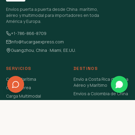
Envíos puerta a puerta desde China: marítimo,
aéreo y multimodal para importadores en toda
América y Europa.
+1-786-866-8709
info@tucargaexpress.com
Guangzhou, China · Miami, EE.UU.
SERVICIOS
DESTINOS
Carga Marítima
Envío a Costa Rica de China
Aéreo y Marítimo
Carga Aérea
Envíos a Colombia de China
Carga Multimodal
Envíos de Carga a
Carga Consolidada LCL
Venezuela de China Aéreo y
Carga Peligrosa
Marítimo
Envío de Contenedores
USA Aéreo y Marítimo
Envío a Guatemala de China