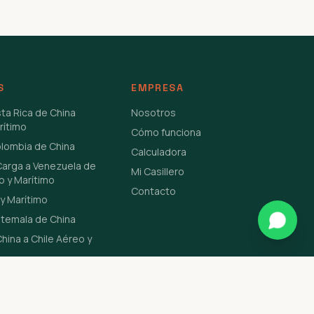
S
EMPRESA
sta Rica de China
Nosotros
rítimo
Cómo funciona
olombia de China
Calculadora
Carga a Venezuela de
Mi Casillero
o y Marítimo
Contacto
y Marítimo
atemala de China
hina a Chile Aéreo y