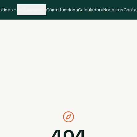
stinos
Mi Casillero
Cómo funciona
Calculadora
Nosotros
Conta
404