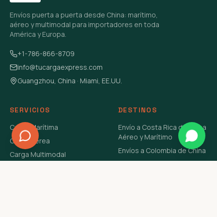
Envíos puerta a puerta desde China: marítimo,
aéreo y multimodal para importadores en toda
América y Europa.
+1-786-866-8709
info@tucargaexpress.com
Guangzhou, China · Miami, EE.UU.
SERVICIOS
DESTINOS
Carga Marítima
Envío a Costa Rica de China
Aéreo y Marítimo
Carga Aérea
Envíos a Colombia de China
Carga Multimodal
Envíos de Carga a
Carga Consolidada LCL
Venezuela de China Aéreo y
Carga Peligrosa
Marítimo
Envío de Contenedores
USA Aéreo y Marítimo
Envío a Guatemala de China