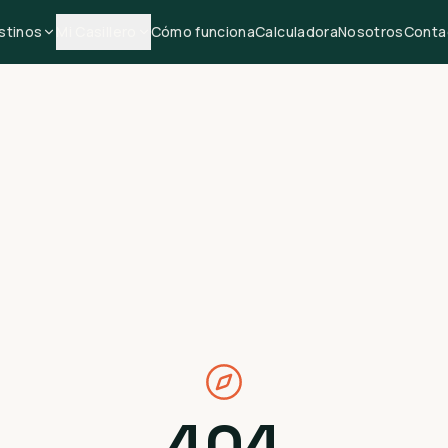
stinos
Mi Casillero
Cómo funciona
Calculadora
Nosotros
Conta
404