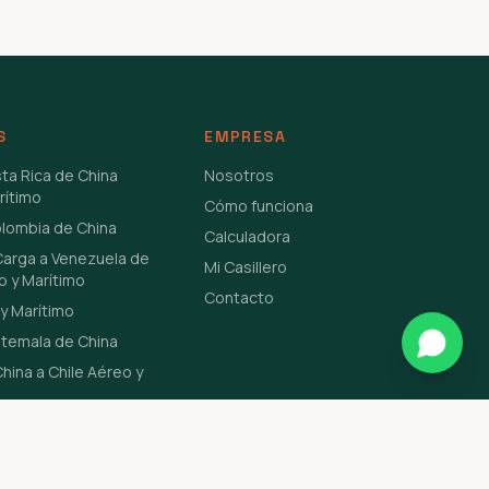
S
EMPRESA
sta Rica de China
Nosotros
rítimo
Cómo funciona
olombia de China
Calculadora
Carga a Venezuela de
Mi Casillero
o y Marítimo
Contacto
y Marítimo
atemala de China
hina a Chile Aéreo y