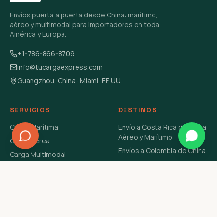
Envíos puerta a puerta desde China: marítimo,
aéreo y multimodal para importadores en toda
América y Europa.
+1-786-866-8709
info@tucargaexpress.com
Guangzhou, China · Miami, EE.UU.
SERVICIOS
DESTINOS
Carga Marítima
Envío a Costa Rica de China
Aéreo y Marítimo
Carga Aérea
Envíos a Colombia de China
Carga Multimodal
Envíos de Carga a
Carga Consolidada LCL
Venezuela de China Aéreo y
Carga Peligrosa
Marítimo
Envío de Contenedores
USA Aéreo y Marítimo
Envío a Guatemala de China