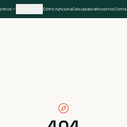
stinos
Mi Casillero
Cómo funciona
Calculadora
Nosotros
Conta
404