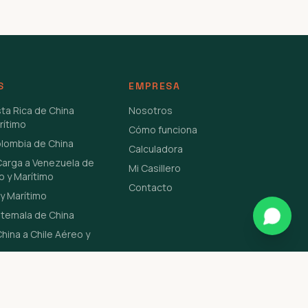
S
EMPRESA
sta Rica de China
Nosotros
rítimo
Cómo funciona
olombia de China
Calculadora
Carga a Venezuela de
Mi Casillero
o y Marítimo
Contacto
y Marítimo
atemala de China
hina a Chile Aéreo y