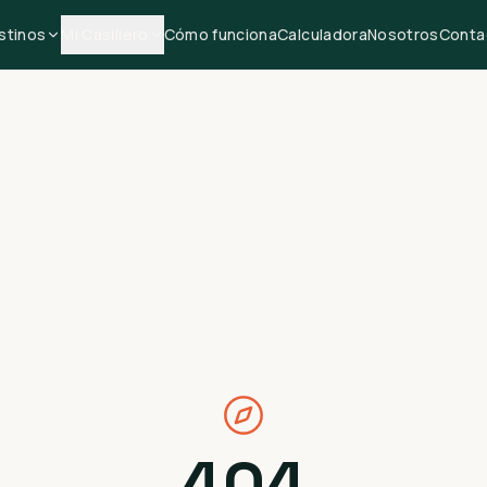
stinos
Mi Casillero
Cómo funciona
Calculadora
Nosotros
Conta
404