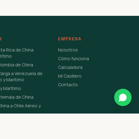
S
EMPRESA
sta Rica de China
Nosotros
rítimo
Cómo funciona
olombia de China
Calculadora
Carga a Venezuela de
Mi Casillero
o y Marítimo
Contacto
y Marítimo
atemala de China
hina a Chile Aéreo y