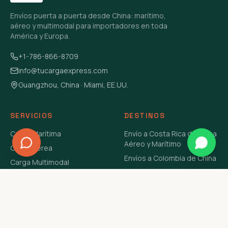
Envíos puerta a puerta desde China: marítimo,
aéreo y multimodal para importadores en toda
América y Europa.
+1-786-866-8709
info@tucargaexpress.com
Guangzhou, China · Miami, EE.UU.
SERVICIOS
DESTINOS
Carga Marítima
Envío a Costa Rica de China
Aéreo y Marítimo
Carga Aérea
Envíos a Colombia de China
Carga Multimodal
Envíos de Carga a
Carga Consolidada LCL
Venezuela de China Aéreo y
Carga Peligrosa
Marítimo
Envío de Contenedores
USA Aéreo y Marítimo
Envío a Guatemala de China