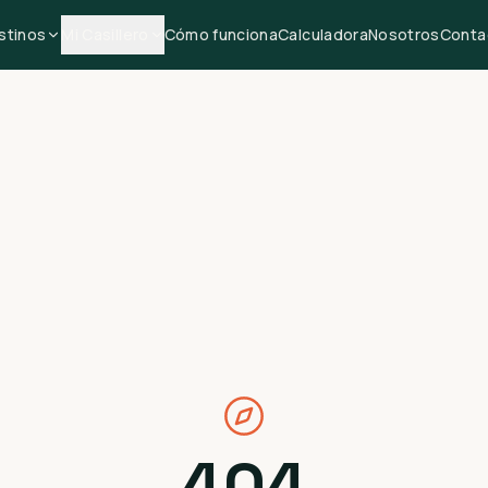
stinos
Mi Casillero
Cómo funciona
Calculadora
Nosotros
Conta
404