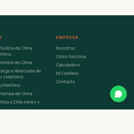
S
EMPRESA
sta Rica de China
Nosotros
rítimo
Cómo funciona
olombia de China
Calculadora
Carga a Venezuela de
Mi Casillero
o y Marítimo
Contacto
y Marítimo
atemala de China
hina a Chile Aéreo y