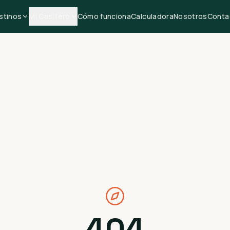
stinos
Mi Casillero
Cómo funciona
Calculadora
Nosotros
Conta
404