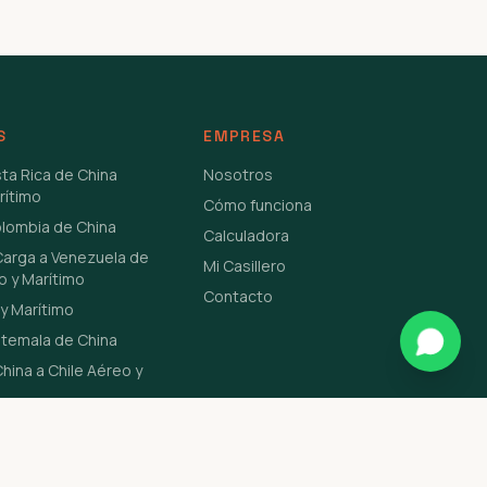
S
EMPRESA
sta Rica de China
Nosotros
rítimo
Cómo funciona
olombia de China
Calculadora
Carga a Venezuela de
Mi Casillero
o y Marítimo
Contacto
y Marítimo
atemala de China
hina a Chile Aéreo y