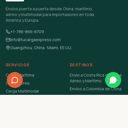
Envíos puerta a puerta desde China: marítimo,
aéreo y multimodal para importadores en toda
América y Europa.
+1-786-866-8709
info@tucargaexpress.com
Guangzhou, China · Miami, EE.UU.
SERVICIOS
DESTINOS
Carga Marítima
Envío a Costa Rica de China
Aéreo y Marítimo
Carga Aérea
Envíos a Colombia de China
Carga Multimodal
Envíos de Carga a
Carga Consolidada LCL
Venezuela de China Aéreo y
Carga Peligrosa
Marítimo
Envío de Contenedores
USA Aéreo y Marítimo
Envío a Guatemala de China