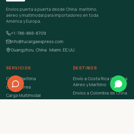
Envíos puerta a puerta desde China: marítimo,
aéreo y multimodal para importadores en toda
América y Europa.
+1-786-866-8709
info@tucargaexpress.com
Guangzhou, China · Miami, EE.UU.
SERVICIOS
DESTINOS
Carga Marítima
Envío a Costa Rica de China
Aéreo y Marítimo
Carga Aérea
Envíos a Colombia de China
Carga Multimodal
Envíos de Carga a
Carga Consolidada LCL
Venezuela de China Aéreo y
Carga Peligrosa
Marítimo
Envío de Contenedores
USA Aéreo y Marítimo
Envío a Guatemala de China